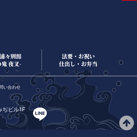
浦々別館
法要・お祝い
の鬼 夜叉-
仕出し・お弁当
問い合わせ
みぢビル1F