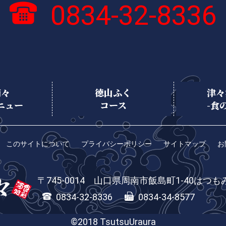
0834-32-8336
浦々
徳山ふく
津々
ニュー
コース
-食
このサイトについて
プライバシーポリシー
サイトマップ
お
745-0014
山口県
周南市
飯島町1-40
はつも
0834-32-8336
0834-34-8577
©2018 TsutsuUraura